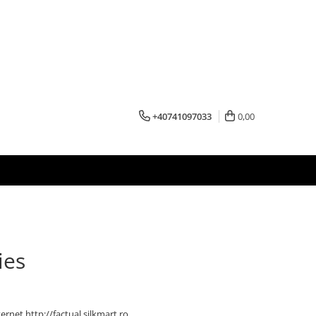
+40741097033
0,00
ies
ternet http://factual.silkmart.ro.