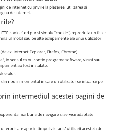
i de internet cu privire la plasarea, utilizarea si
agina de internet.
rile?
P cookie" ori pur si simplu "cookie") reprezinta un fisier
minalul mobil sau pe alte echipamente ale unui utilizator
(de ex. Internet Explorer, Firefox, Chrome).
", in sensul ca nu contin programe software, virusi sau
chipament au fost instalate.
kie-ului.
a din nou in momentul in care un utilizator se intoarce pe
 prin intermediul acestei pagini de
o experienta mai buna de navigare si servicii adaptate
r erori care apar in timpul vizitarii / utilizarii acesteia de