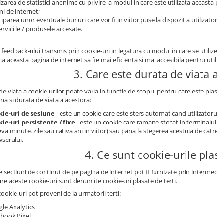
izarea de statistici anonime cu privire la modul in care este utilizata aceasta p
ni de internet;
ciparea unor eventuale bunuri care vor fi in viitor puse la dispozitia utilizator
erviciile / produsele accesate.
 feedback-ului transmis prin cookie-uri in legatura cu modul in care se utili
a aceasta pagina de internet sa fie mai eficienta si mai accesibila pentru utili
3. Care este durata de viata 
e viata a cookie-urilor poate varia in functie de scopul pentru care este plas
na si durata de viata a acestora:
kie-uri de sesiune
- este un cookie care este sters automat cand utilizatorul
ie-uri persistente / fixe
- este un cookie care ramane stocat in terminalul
eva minute, zile sau cativa ani in viitor) sau pana la stegerea acestuia de catr
serului.
4. Ce sunt cookie-urile plas
sectiuni de continut de pe pagina de internet pot fi furnizate prin intermedi
are aceste cookie-uri sunt denumite cookie-uri plasate de terti.
ookie-uri pot proveni de la urmatorii terti:
le Analytics
book Pixel