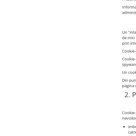
Informat
administ
Un "int
de mici
prin in
Cookie-
Cookie-
spyware 
Un cook
Din pun
pagina 
2. 
Cookie-u
nevoilor
imbu
catre