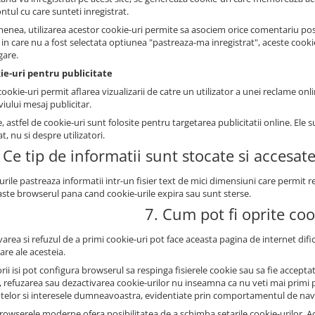
ntul cu care sunteti inregistrat.
enea, utilizarea acestor cookie-uri permite sa asociem orice comentariu post
l in care nu a fost selectata optiunea "pastreaza-ma inregistrat", aceste cook
gare.
ie-uri pentru publicitate
ookie-uri permit aflarea vizualizarii de catre un utilizator a unei reclame onli
iului mesaj publicitar.
, astfel de cookie-uri sunt folosite pentru targetarea publicitatii online. E
at, nu si despre utilizatori.
 Ce tip de informatii sunt stocate si accesat
urile pastreaza informatii intr-un fisier text de mici dimensiuni care permit
ste browserul pana cand cookie-urile expira sau sunt sterse.
7. Cum pot fi oprite coo
area si refuzul de a primi cookie-uri pot face aceasta pagina de internet dificil
zare ale acesteia.
orii isi pot configura browserul sa respinga fisierele cookie sau sa fie accep
, refuzarea sau dezactivarea cookie-urilor nu inseamna ca nu veti mai primi pu
ntelor si interesele dumneavoastra, evidentiate prin comportamentul de nav
owserele moderne ofera posibilitatea de a schimba setarile cookie-urilor. Aces