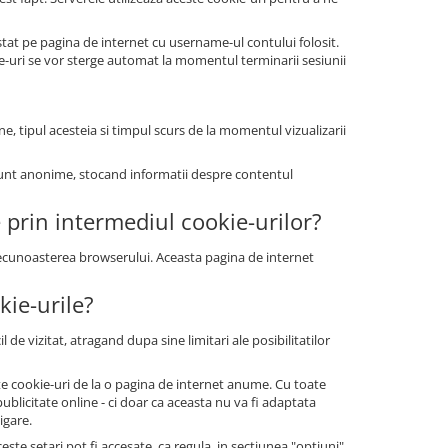
at pe pagina de internet cu username-ul contului folosit.
ie-uri se vor sterge automat la momentul terminarii sesiunii
ne, tipul acesteia si timpul scurs de la momentul vizualizarii
le sunt anonime, stocand informatii despre contentul
e prin intermediul cookie-urilor?
 recunoasterea browserului. Aceasta pagina de internet
kie-urile?
 de vizitat, atragand dupa sine limitari ale posibilitatilor
tate cookie-uri de la o pagina de internet anume. Cu toate
blicitate online - ci doar ca aceasta nu va fi adaptata
igare.
te setari pot fi accesate, ca regula, in sectiunea "optiuni"