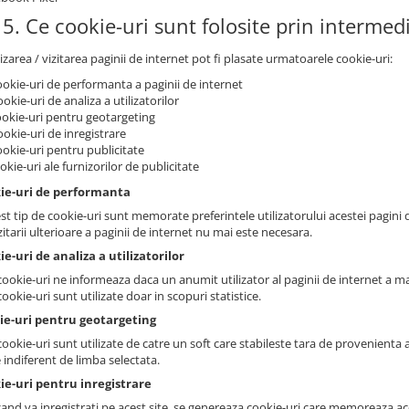
5. Ce cookie-uri sunt folosite prin intermed
lizarea / vizitarea paginii de internet pot fi plasate urmatoarele cookie-uri:
ookie-uri de performanta a paginii de internet
ookie-uri de analiza a utilizatorilor
ookie-uri pentru geotargeting
ookie-uri de inregistrare
ookie-uri pentru publicitate
ookie-uri ale furnizorilor de publicitate
kie-uri de performanta
st tip de cookie-uri sunt memorate preferintele utilizatorului acestei pagini d
zitarii ulterioare a paginii de internet nu mai este necesara.
ie-uri de analiza a utilizatorilor
ookie-uri ne informeaza daca un anumit utilizator al paginii de internet a mai 
ookie-uri sunt utilizate doar in scopuri statistice.
kie-uri pentru geotargeting
ookie-uri sunt utilizate de catre un soft care stabileste tara de provenienta a 
 indiferent de limba selectata.
ie-uri pentru inregistrare
cand va inregistrati pe acest site, se genereaza cookie-uri care memoreaza ace