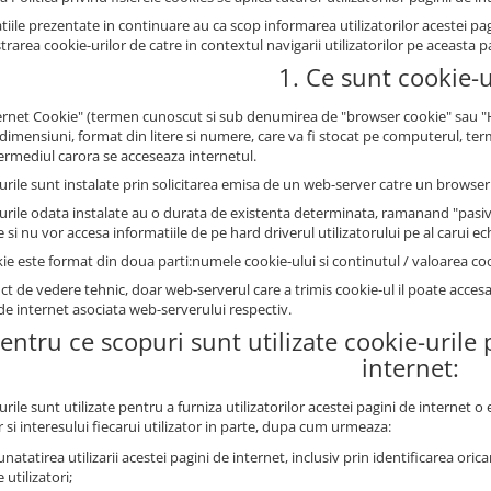
iile prezentate in continuare au ca scop informarea utilizatorilor acestei pagin
rarea cookie-urilor de catre in contextul navigarii utilizatorilor pe aceasta p
1. Ce sunt cookie-u
ernet Cookie" (termen cunoscut si sub denumirea de "browser cookie" sau "HTT
 dimensiuni, format din litere si numere, care va fi stocat pe computerul, ter
termediul carora se acceseaza internetul.
urile sunt instalate prin solicitarea emisa de un web-server catre un browser 
urile odata instalate au o durata de existenta determinata, ramanand "pasive
si nu vor accesa informatiile de pe hard driverul utilizatorului pe al carui e
ie este format din doua parti:numele cookie-ului si continutul / valoarea coo
ct de vedere tehnic, doar web-serverul care a trimis cookie-ul il poate acces
de internet asociata web-serverului respectiv.
Pentru ce scopuri sunt utilizate cookie-urile
internet:
rile sunt utilizate pentru a furniza utilizatorilor acestei pagini de internet 
 si interesului fiecarui utilizator in parte, dupa cum urmeaza:
natatirea utilizarii acestei pagini de internet, inclusiv prin identificarea oricaro
 utilizatori;