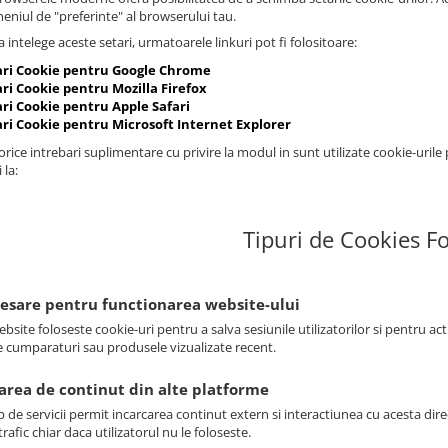
meniul de "preferinte" al browserului tau.
 intelege aceste setari, urmatoarele linkuri pot fi folositoare:
ari Cookie pentru Google Chrome
ri Cookie pentru Mozilla Firefox
ari Cookie pentru Apple Safari
ari Cookie pentru Microsoft Internet Explorer
rice intrebari suplimentare cu privire la modul in sunt utilizate cookie-urile
 la:
Tipuri de Cookies Fo
cesare pentru functionarea website-ului
bsite foloseste cookie-uri pentru a salva sesiunile utilizatorilor si pentru ac
e cumparaturi sau produsele vizualizate recent.
sarea de continut din alte platforme
p de servicii permit incarcarea continut extern si interactiunea cu acesta dire
rafic chiar daca utilizatorul nu le foloseste.