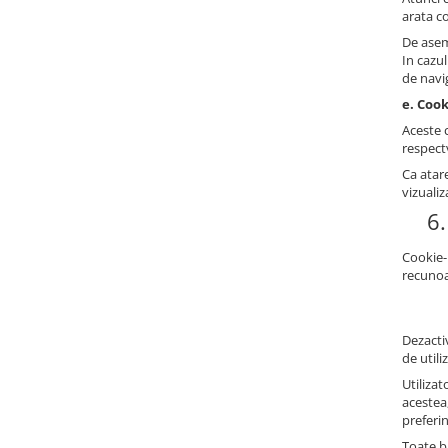
arata co
De asem
In cazu
de navi
e. Cook
Aceste c
respectv
Ca atare
vizualiz
6.
Cookie-
recunoa
Dezactiv
de utili
Utilizat
acestea
preferi
Toate br