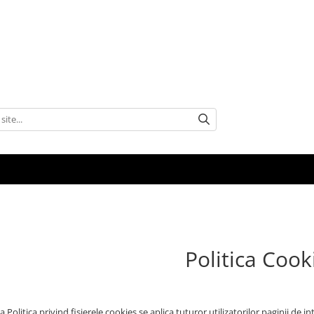
Politica Cook
 Politica privind fisierele cookies se aplica tuturor utilizatorilor paginii de in