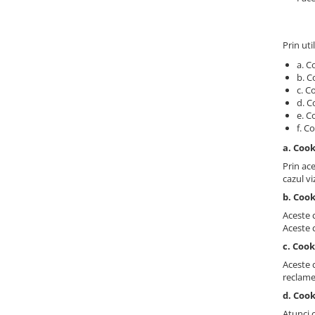
Prin uti
a. C
b. C
c. C
d. C
e. C
f. C
a. Coo
Prin ace
cazul vi
b. Cook
Aceste c
Aceste c
c. Coo
Aceste c
reclame
d. Cook
Atunci 