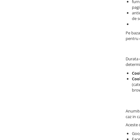
furn
pagi
anti
de s
Pe baza
pentru c
Durata d
determi
Coo
Cook
(cat
brow
Anumite 
caz in c
Aceste c
Goog
Face