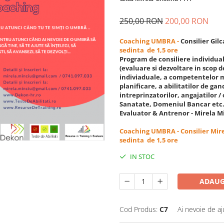
250,00 RON
200,00 RON
Coaching UMBRA -
Consilier Gilc
sedinta de 1,5 ore
Program de consiliere individual
(evaluare si dezvoltare in scop
indiviaduale, a competentelor m
planificare, a abilitatilor de ga
intreprinzatorilor, angajatilor /
Sanatate, Domeniul Bancar etc
Evaluator & Antrenor - Mirela M
Coaching UMBRA - Consilier Mire
sedinta de 1,5 ore
IN STOC
ADAUG
Cod Produs:
C7
Ai nevoie de aj