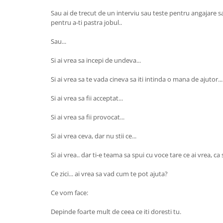
Sau ai de trecut de un interviu sau teste pentru angajare 
pentru a-ti pastra jobul..
Sau...
Si ai vrea sa incepi de undeva...
Si ai vrea sa te vada cineva sa iti intinda o mana de ajutor...
Si ai vrea sa fii acceptat...
Si ai vrea sa fii provocat...
Si ai vrea ceva, dar nu stii ce...
Si ai vrea.. dar ti-e teama sa spui cu voce tare ce ai vrea, ca s
Ce zici... ai vrea sa vad cum te pot ajuta?
Ce vom face:
Depinde foarte mult de ceea ce iti doresti tu.