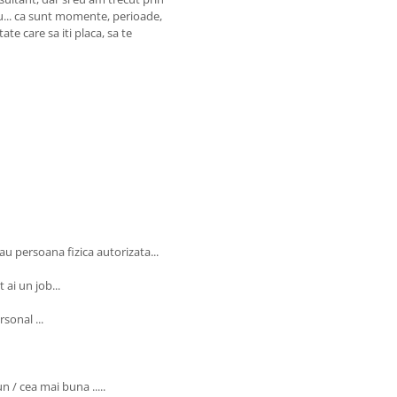
i tu... ca sunt momente, perioade,
ate care sa iti placa, sa te
au persoana fizica autorizata...
 ai un job...
rsonal ...
bun / cea mai buna .....