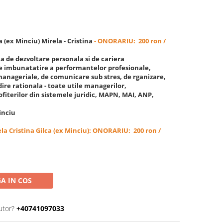
a (ex Minciu) Mirela - Cristina
- ONORARIU: 200 ron /
a de dezvoltare personala si de cariera
 de imbunatatire a performantelor profesionale,
anageriale, de comunicare sub stres, de rganizare,
ndire rationala - toate utile managerilor,
 ofiterilor din sistemele juridic, MAPN, MAI, ANP,
.
inciu
la Cristina Gilca (ex Minciu): ONORARIU: 200 ron /
A IN COS
utor?
+40741097033