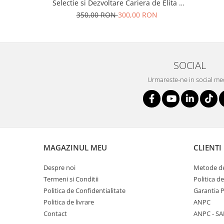
Selectie si Dezvoltare Cariera de Elita /
Evaluator licentiat: Mirela Minciu (Gîlcă)
350,00 RON
300,00 RON
SOCIAL
Urmareste-ne in social me
MAGAZINUL MEU
CLIENTI
Despre noi
Metode de
Termeni si Conditii
Politica d
Politica de Confidentialitate
Garantia 
Politica de livrare
ANPC
Contact
ANPC - SA