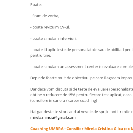
Poate:
- Stam de vorba,
- poate revizuim CV-ul,
- poate simulam interviuri,
- poate iti aplic teste de personaliatate sau de abilitati pent
pentru tine,
- poate simulam un assessment center (o evaluare comple
Depinde foarte mult de obiectivul pe care il agream impre
Dar daca vom discuta si de teste de evaluare (personalitate, i
obtine o reducere de 15% pentru fiecare test aplicat, dac
(consiliere in cariera / career coaching)
Hai gandeste-te si oricand ai nevoie de sprijin poti trimite
mirela.minciu@gmail.com
Coaching UMBRA - Consilier Mirela Cristina Gilca (ex