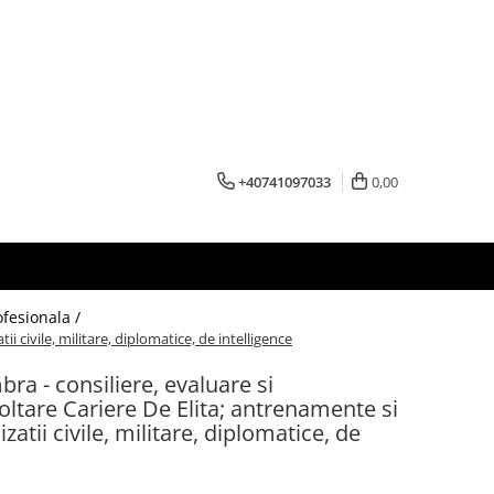
+40741097033
0,00
ofesionala /
civile, militare, diplomatice, de intelligence
a - consiliere, evaluare si
tare Cariere De Elita; antrenamente si
atii civile, militare, diplomatice, de