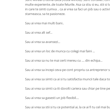
multe experiente..de toate felurile. Asa ca stiu si eu, stii s
in care te simti cumva .. ca ai vrea sa faci un job sau o activit
starneasca, sa te pasioneze.
Sau ai vrea mai multi bani..
Sau ai vrea alt sef...
Sau ai vrea sa avansezi...
Sau ai vrea un loc de munca cu colegi mai faini ...
Sau ai vrea sa nu te mai certi mereu cu .... din echipa...
Sau ai vrea sa incepi ceva pe cont propriu ca antreprenor s
Sau ai vrea sa simti ca ai si tu satisfactia muncii tale daca tot
Sau ai vrea sa simti ca iti dzvolti cariera sau chiar pe tine pe
Sau ai vrea sa gasesti un job flexibil....
Sau ai vrea sa stii si tu ce potential ai, la ce ai fi tu cel mai 