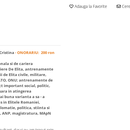
Adauga la Favorite
Cere 
Cristina
- ONORARIU: 200 ron
nala si de cariera
iere De Elita, antrenamente
de Elita civile, militare,
 NATO, ONU; antrenamente de
t important social, politic,
esara in atingerea
i buna varianta a sa - a
s in Elitele Romaniei,
omatie, politica, stiinta si
AI, ANP, magistratura, MApN
nsultant, dar si eu am trecut prin