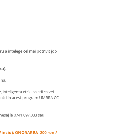
ru a intelege cel mai potrivit job
xa).
una.
nteligenta etc) - sa stii ca vei
a intri in acest program UMBRA CC
 mesaj la 0741.097.033 sau
 Minciu): ONORARIU: 200 ron /