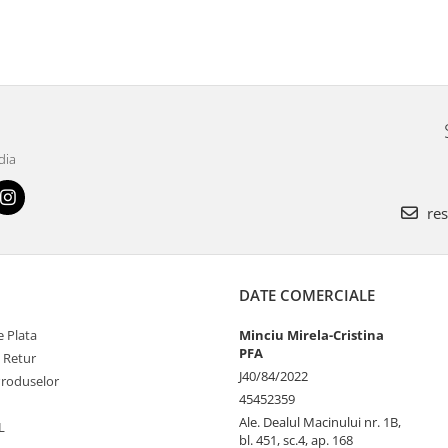
dia
res
DATE COMERCIALE
 Plata
Minciu Mirela-Cristina
PFA
e Retur
J40/84/2022
Produselor
45452359
Ale. Dealul Macinului nr. 1B,
L
bl. 451, sc.4, ap. 168