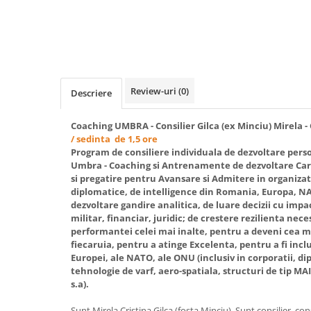
Review-uri
(0)
Descriere
Coaching UMBRA - Consilier Gilca (ex Minciu) Mirela - 
/ sedinta de 1,5 ore
Program de consiliere individuala de dezvoltare perso
Umbra - Coaching si Antrenamente de dezvoltare Car
si pregatire pentru Avansare si Admitere in organizatii 
diplomatice, de intelligence din Romania, Europa,
dezvoltare gandire analitica, de luare decizii cu impac
militar, financiar, juridic; de crestere rezilienta nec
performantei celei mai inalte, pentru a deveni cea ma
fiecaruia, pentru a atinge Excelenta, pentru a fi inclu
Europei, ale NATO, ale ONU (inclusiv in corporatii, dipl
tehnologie de varf, aero-spatiala, structuri de tip M
s.a).
Sunt Mirela Cristina Gilca (fosta Minciu). Sunt consilier, co