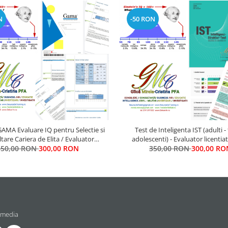
N
-50 RON
 GAMA Evaluare IQ pentru Selectie si
Test de Inteligenta IST (adulti - 
tare Cariera de Elita / Evaluator
adolescenti) - Evaluator licentia
350,00 RON
licentiat: Mirela Minciu (Gîlcă)
300,00 RON
350,00 RON
Minciu (Gîlcă)
300,00 RO
 media