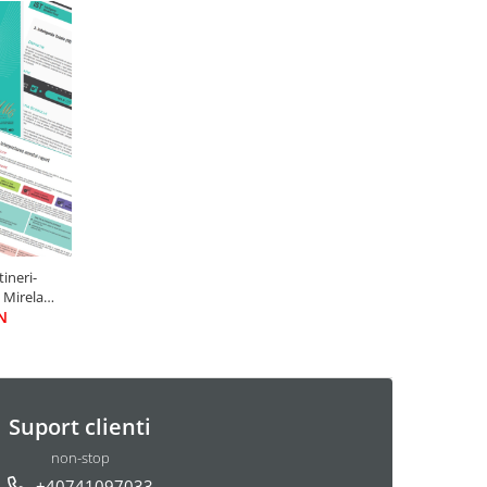
tineri-
t Mirela
N
Suport clienti
non-stop
+40741097033