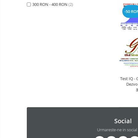
300 RON - 400 RON
(2)
-50 RO
Test IQ -
Dezvol
Social
Urmareste-ne in social