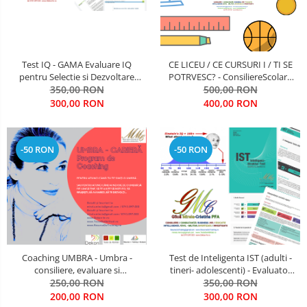
Test IQ - GAMA Evaluare IQ
CE LICEU / CE CURSURI I / TI SE
pentru Selectie si Dezvoltare
POTRVESC? - ConsiliereScolara
Cariera de Elita / Evaluator
350,00 RON
Vocationala Pachet 2T
500,00 RON
licentiat: Mirela Minciu (Gîlcă)
300,00 RON
400,00 RON
-50 RON
-50 RON
Coaching UMBRA - Umbra -
Test de Inteligenta IST (adulti -
consiliere, evaluare si
tineri- adolescenti) - Evaluator
antrenamente de dezvoltare
250,00 RON
licentiat Mirela Minciu (Gîlcă)
350,00 RON
Cariere De Elita; antrenamente si
200,00 RON
300,00 RON
pregatire pentru organizatii