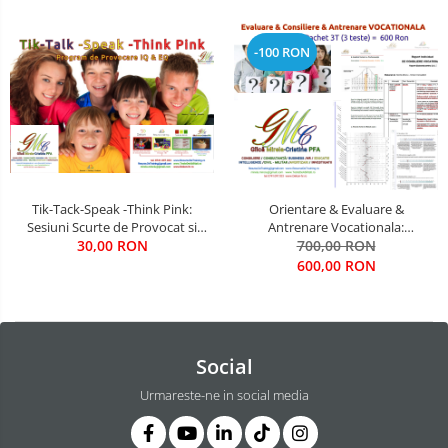
civile, militare, diplomatice, de
intelligence
-100 RON
Tik-Tack-Speak -Think Pink:
Orientare & Evaluare &
Sesiuni Scurte de Provocat si
Antrenare Vocationala:
Antrenat Inteligenta,
30,00 RON
Adolescenti si Tineri
700,00 RON
Personalitatea, Tot ce e
600,00 RON
ESENTIAL IN VIATA
Social
Urmareste-ne in social media